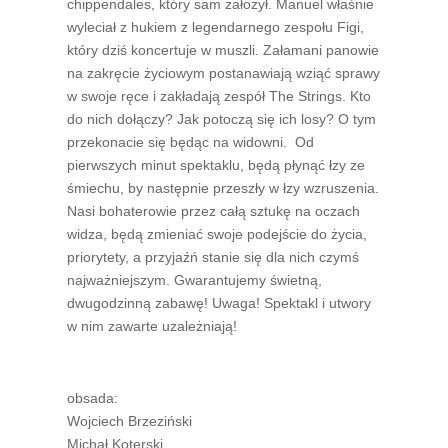
chippendales, który sam założył. Manuel właśnie
wyleciał z hukiem z legendarnego zespołu Figi,
który dziś koncertuje w muszli. Załamani panowie
na zakręcie życiowym postanawiają wziąć sprawy
w swoje ręce i zakładają zespół The Strings. Kto
do nich dołączy? Jak potoczą się ich losy? O tym
przekonacie się będąc na widowni. Od
pierwszych minut spektaklu, będą płynąć łzy ze
śmiechu, by następnie przeszły w łzy wzruszenia.
Nasi bohaterowie przez całą sztukę na oczach
widza, będą zmieniać swoje podejście do życia,
priorytety, a przyjaźń stanie się dla nich czymś
najważniejszym. Gwarantujemy świetną,
dwugodzinną zabawę! Uwaga! Spektakl i utwory
w nim zawarte uzależniają!
obsada:
Wojciech Brzeziński
Michał Koterski