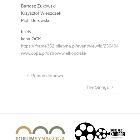
Bartosz Żukowski
Krzysztof Wieszczek
Piotr Borowski
bilety:
kasa OCK
https://iframe352.biletyna.pl/event/view/id/236494
www.copa.pl/ostrow-wielkopolski/
Pomoc domowa
The Strings