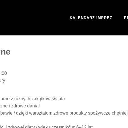
KALENDARZ IMPREZ
P
rne
0:00
ury
narne z różnych zakątków świata.
ne i zdrowe dania!
bawie / dzięki warsztatom zdrowe produkty spożywcze chętniej
 i zdrowej diety / wiek uczestników: 6–12 lat