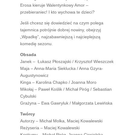
Erosa kieruje Walentynkowy Amor –
przebieraniec! I kto wychowa te dzieci?
Jeśli chcesz się dowiedzieć na czym polega
tajemnica potrójnie dobrej nowiny, obejrzyj
„Wpadkę”, najzabawniejszą i najcieplejszą
komedię sezonu.
Obsada
Janek – Łukasz Płoszajski / Krzysztof Wieszczek
Maja – Anna-Maria Sieklucka / Anna Gzyra-
Augustynowicz
Kinga – Karolina Chapko / Joanna Moro
Mikołaj – Paweł Koślik / Michał Piróg / Sebastian
Cybulski
Grażyna – Ewa Gawryluk / Małgorzata Lewińska
Twórcy
Autorzy – Michał Molka, Maciej Kowalewski
Reżyseria – Maciej Kowalewski
Kostiumy – Michał Piróg, Joanna Ciesielska