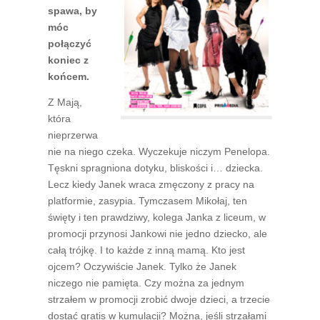
spawa, by
móc
połączyć
koniec z
końcem.
Z Mają,
która
nieprzerwa
nie na niego czeka. Wyczekuje niczym Penelopa.
Tęskni spragniona dotyku, bliskości i… dziecka.
Lecz kiedy Janek wraca zmęczony z pracy na
platformie, zasypia. Tymczasem Mikołaj, ten
święty i ten prawdziwy, kolega Janka z liceum, w
promocji przynosi Jankowi nie jedno dziecko, ale
całą trójkę. I to każde z inną mamą. Kto jest
ojcem? Oczywiście Janek. Tylko że Janek
niczego nie pamięta. Czy można za jednym
strzałem w promocji zrobić dwoje dzieci, a trzecie
dostać gratis w kumulacji? Można, jeśli strzałami