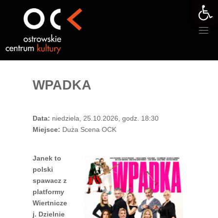
Otwórz 
Przejdź
do
treści
WPADKA
Data:
niedziela, 25.10.2026, godz. 18:30
Miejsce:
Duża Scena OCK
Janek to
polski
spawacz z
platformy
Wiertnicze
j. Dzielnie