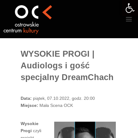
Otwórz 
Przejdź
do
treści
WYSOKIE PROGI |
Audiologs i gość
specjalny DreamChach
Data:
piątek, 07.10.2022, godz. 20:00
Miejsce:
Mała Scena OCK
Wysokie
Progi
czyli
projekt