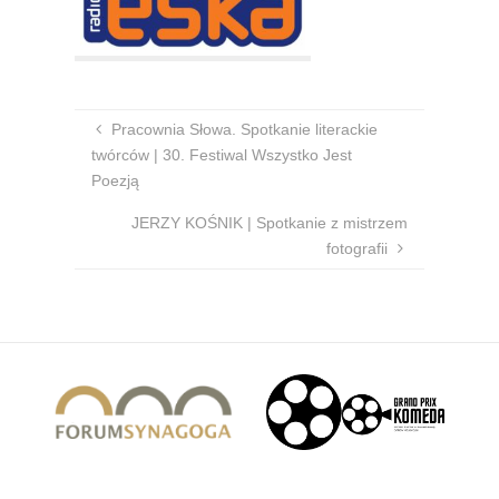
Pracownia Słowa. Spotkanie literackie
twórców | 30. Festiwal Wszystko Jest
Poezją
JERZY KOŚNIK | Spotkanie z mistrzem
fotografii