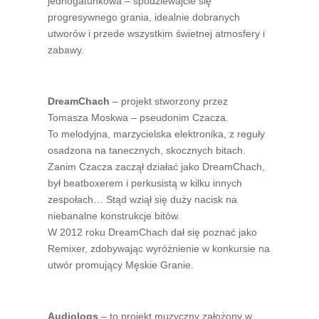
jednogatunkowa – spodziewajcie się
progresywnego grania, idealnie dobranych
utworów i przede wszystkim świetnej atmosfery i
zabawy.
DreamChach
– projekt stworzony przez
Tomasza Moskwa – pseudonim Czacza.
To melodyjna, marzycielska elektronika, z reguły
osadzona na tanecznych, skocznych bitach.
Zanim Czacza zaczął działać jako DreamChach,
był beatboxerem i perkusistą w kilku innych
zespołach… Stąd wziął się duży nacisk na
niebanalne konstrukcje bitów.
W 2012 roku DreamChach dał się poznać jako
Remixer, zdobywając wyróżnienie w konkursie na
utwór promujący Męskie Granie.
Audiologs
– to projekt muzyczny założony w