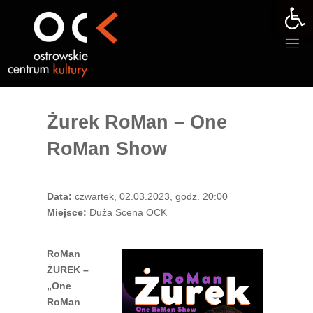
Otwórz 
Przejdź
do
treści
Żurek RoMan – One
RoMan Show
Data:
czwartek, 02.03.2023, godz. 20:00
Miejsce:
Duża Scena OCK
RoMan
ŻUREK –
„One
RoMan