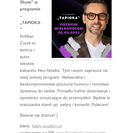
Show” w
programie
–
„TAPIOKA
”
RoMan
Żurek to
twórca i
autor
tekstów
kabaretu Neo-Nówka. Tym razem zaprasza na
swój solowy program. Niebanalne i
bezkompromisowe poczucie humoru i mnóstwo
dystansu do siebie. Ponadto trafne obserwacje i
opowieści zmuszające do przemyśleń. Będzie to
mieszanka stand up, satyry i komedii. Polecam!
Bawcie się dobrze!:)
bilety:
bilety.qualitim.pl
wydarzenie na FB:
www.facebook.com/events