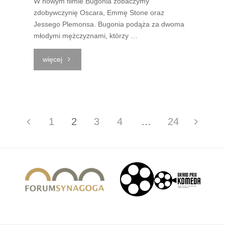
W nowym filmie Bugonia zobaczymy
zdobywczynię Oscara, Emmę Stone oraz
Jessego Plemonsa. Bugonia podąża za dwoma
młodymi mężczyznami, którzy …
"Komeda
więcej
na
Wolności
1
2
3
4
…
24
|
Stronicowanie
Grudzień"
wpisów