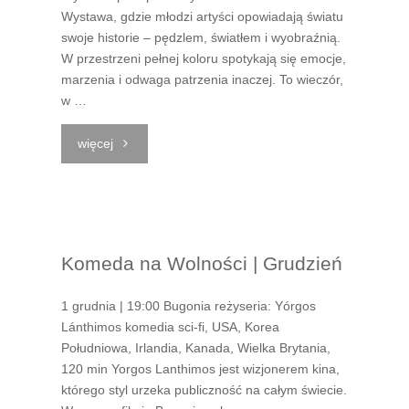
Wystawa, gdzie młodzi artyści opowiadają światu
swoje historie – pędzlem, światłem i wyobraźnią.
W przestrzeni pełnej koloru spotykają się emocje,
marzenia i odwaga patrzenia inaczej. To wieczór,
w …
"W
więcej
BARW
KRĘGU
Komeda na Wolności | Grudzień
|
PRZYSIĘGI
1 grudnia | 19:00 Bugonia reżyseria: Yórgos
Lánthimos komedia sci-fi, USA, Korea
PLANY"
Południowa, Irlandia, Kanada, Wielka Brytania,
120 min Yorgos Lanthimos jest wizjonerem kina,
którego styl urzeka publiczność na całym świecie.