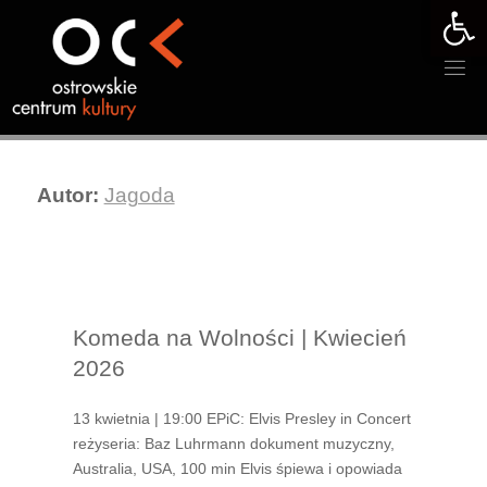
Otwórz 
Przejdź
do
treści
Autor:
Jagoda
Komeda na Wolności | Kwiecień
2026
13 kwietnia | 19:00 EPiC: Elvis Presley in Concert
reżyseria: Baz Luhrmann dokument muzyczny,
Australia, USA, 100 min Elvis śpiewa i opowiada