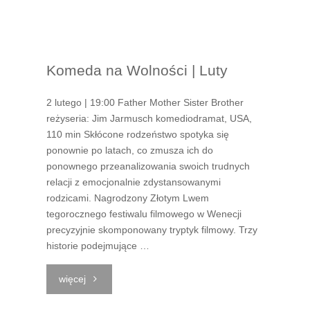
na
Wolności
Komeda na Wolności | Luty
|
Marzec
2 lutego | 19:00 Father Mother Sister Brother
reżyseria: Jim Jarmusch komediodramat, USA,
2026"
110 min Skłócone rodzeństwo spotyka się
ponownie po latach, co zmusza ich do
ponownego przeanalizowania swoich trudnych
relacji z emocjonalnie zdystansowanymi
rodzicami. Nagrodzony Złotym Lwem
tegorocznego festiwalu filmowego w Wenecji
precyzyjnie skomponowany tryptyk filmowy. Trzy
historie podejmujące …
"Komeda
więcej
na