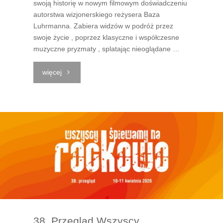
swoją historię w nowym filmowym doświadczeniu
autorstwa wizjonerskiego reżysera Baza
Luhrmanna. Zabiera widzów w podróż przez
swoje życie , poprzez klasyczne i współczesne
muzyczne pryzmaty , splatając nieoglądane …
"Komeda
więcej
na
Wolności
|
Kwiecień
2026"
38. Przegląd Wszyscy