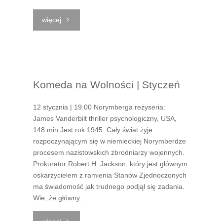
"Passe
więcej
Partout
|
Komeda na Wolności | Styczeń
Czas,
który
12 stycznia | 19:00 Norymberga reżyseria:
James Vanderbilt thriller psychologiczny, USA,
płynie
148 min Jest rok 1945. Cały świat żyje
rozpoczynającym się w niemieckiej Norymberdze
kolorem"
procesem nazistowskich zbrodniarzy wojennych.
Prokurator Robert H. Jackson, który jest głównym
oskarżycielem z ramienia Stanów Zjednoczonych
ma świadomość jak trudnego podjął się zadania.
Wie, że główny …
"Komeda