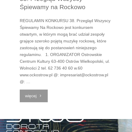
Śpiewamy na Rockowo
REGULAMIN KONKURSU 38. Przegląd Wszyscy
Śpiewamy Na Rockowo jest konkursem
otwartym, w którym mogą brać udział zespoły
grające szeroko pojętą muzykę rockową, które
zastosują się do postanowień niniejszego
regulaminu. 1. ORGANIZATOR Ostrowskie
Centrum Kultury 63-400 Ostrów Wielkopolski, ul.
Wolności 2 tel. 62 736 40 60 w.60
www.ockostrow.pl @: impresariat@ockostrow.pl
@: …
"38.
więcej
Przegląd
Wszyscy