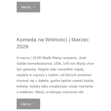
"Dorota
więcej
Sandecka
|
Komeda na Wolności | Marzec
Malarstwo"
2026
9 marca | 19:00 Wielki Marty reżyseria: Josh
Safdie komediodramat, USA, 149 min Marty chce
być gwiazdą. Nagnie więc wszystkie reguły,
wejdzie w sojusze z ludźmi, od których powinien
trzymać się z daleka, gotów będzie uwieść każdą
kobietę, byleby tylko zrealizować swoje marzenie
o wielkości. Marty, w którego marzenia nikt …
"Komeda
więcej