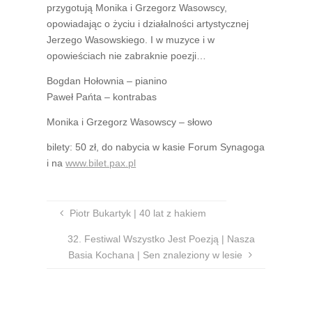
przygotują Monika i Grzegorz Wasowscy,
opowiadając o życiu i działalności artystycznej
Jerzego Wasowskiego. I w muzyce i w
opowieściach nie zabraknie poezji…
Bogdan Hołownia – pianino
Paweł Pańta – kontrabas
Monika i Grzegorz Wasowscy – słowo
bilety: 50 zł, do nabycia w kasie Forum Synagoga
i na
www.bilet.pax.pl
Piotr Bukartyk | 40 lat z hakiem
32. Festiwal Wszystko Jest Poezją | Nasza
Basia Kochana | Sen znaleziony w lesie