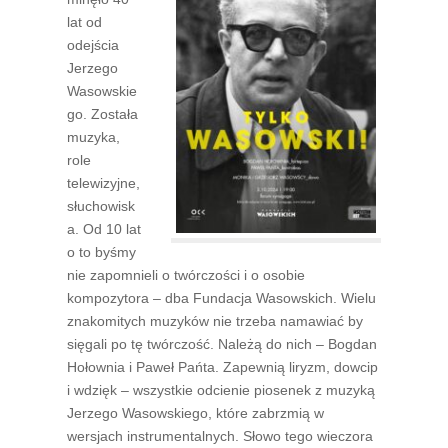
lat od
odejścia
Jerzego
Wasowskie
go. Została
muzyka,
role
telewizyjne,
słuchowisk
a. Od 10 lat
o to byśmy
nie zapomnieli o twórczości i o osobie
kompozytora – dba Fundacja Wasowskich. Wielu
znakomitych muzyków nie trzeba namawiać by
sięgali po tę twórczość. Należą do nich – Bogdan
Hołownia i Paweł Pańta. Zapewnią liryzm, dowcip
i wdzięk – wszystkie odcienie piosenek z muzyką
Jerzego Wasowskiego, które zabrzmią w
wersjach instrumentalnych. Słowo tego wieczora