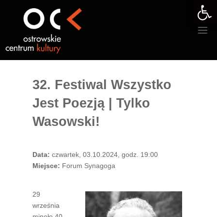
Otwórz 
Przejdź
do
treści
32. Festiwal Wszystko
Jest Poezją | Tylko
Wasowski!
Data:
czwartek, 03.10.2024, godz. 19:00
Miejsce:
Forum Synagoga
29
września
minęło 40