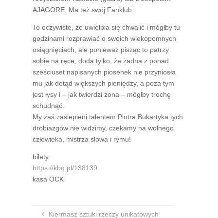
AJAGORE. Ma też swój Fanklub.
To oczywiste, że uwielbia się chwalić i mógłby tu
godzinami rozprawiać o swoich wiekopomnych
osiągnięciach, ale ponieważ pisząc to patrzy
sobie na ręce, doda tylko, że żadna z ponad
sześciuset napisanych piosenek nie przyniosła
mu jak dotąd większych pieniędzy, a poza tym
jest łysy i – jak twierdzi żona – mógłby trochę
schudnąć.
My zaś zaślepieni talentem Piotra Bukartyka tych
drobiazgów nie widzimy, czekamy na wolnego
człowieka, mistrza słowa i rymu!
bilety:
https://kbq.pl/138139
kasa OCK
Kiermasz sztuki rzeczy unikatowych