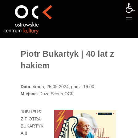
Otwórz 
Przejdź
do
treści
Piotr Bukartyk | 40 lat z
hakiem
Data:
środa, 25.09.2024, godz. 19:00
Miejsce:
Duża Scena OCK
JUBLIEUS
Z PIOTRA
BUKARTYK
A!!!