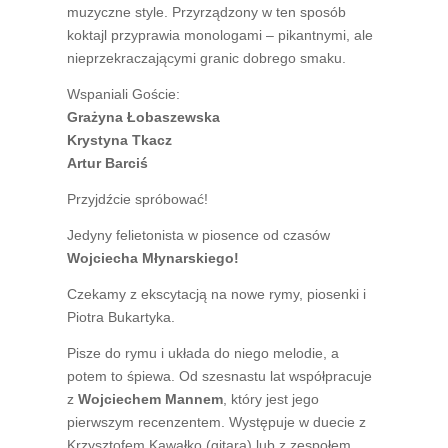
muzyczne style. Przyrządzony w ten sposób
koktajl przyprawia monologami – pikantnymi, ale
nieprzekraczającymi granic dobrego smaku.
Wspaniali Goście:
Grażyna Łobaszewska
Krystyna Tkacz
Artur Barciś
Przyjdźcie spróbować!
Jedyny felietonista w piosence od czasów
Wojciecha Młynarskiego!
Czekamy z ekscytacją na nowe rymy, piosenki i
Piotra Bukartyka.
Pisze do rymu i układa do niego melodie, a
potem to śpiewa. Od szesnastu lat współpracuje
z
Wojciechem Mannem
, który jest jego
pierwszym recenzentem. Występuje w duecie z
Krzysztofem Kawałko (gitara) lub z zespołem