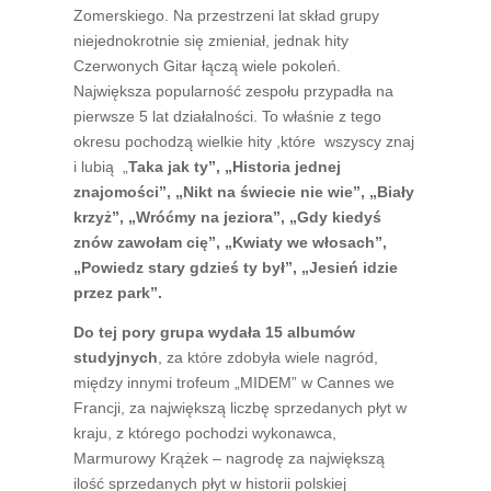
Zomerskiego. Na przestrzeni lat skład grupy
niejednokrotnie się zmieniał, jednak hity
Czerwonych Gitar łączą wiele pokoleń.
Największa popularność zespołu przypadła na
pierwsze 5 lat działalności. To właśnie z tego
okresu pochodzą wielkie hity ,które wszyscy znaj
i lubią „
Taka jak ty”, „Historia jednej
znajomości”, „Nikt na świecie nie wie”, „Biały
krzyż”, „Wróćmy na jeziora”, „Gdy kiedyś
znów zawołam cię”, „Kwiaty we włosach”,
„Powiedz stary gdzieś ty był”, „Jesień idzie
przez park”.
Do tej pory grupa wydała 15 albumów
studyjnych
, za które zdobyła wiele nagród,
między innymi trofeum „MIDEM” w Cannes we
Francji, za największą liczbę sprzedanych płyt w
kraju, z którego pochodzi wykonawca,
Marmurowy Krążek – nagrodę za największą
ilość sprzedanych płyt w historii polskiej