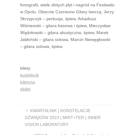
fonografii, wiele złotych płyt i nagród na Festiwalu
w Opolu. Obecnie Czerwone Gitary tworzą: Jerzy
Skrzypczyk – perkusja, śpiew, Arkadiusz
Wiśniewski – gitara basowa i śpiew, Mieczysław
Wądołowski – gitara akustyczna, śpiew, Marek
Jabłoński – gitara solowa, Marcin Niewęgłowski
– gitara solowa, śpiew.
bilety:
kupbilecik
biletyna
ebilet
KWARTALNIK | KONSTELACJE
DŹWIĘKÓW 2023 | MIRT+TER | INNER
VISION LABORATORY