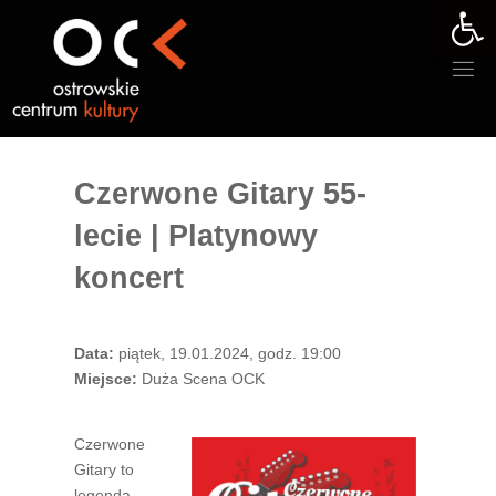
Otwórz 
Przejdź
do
treści
Czerwone Gitary 55-
lecie | Platynowy
koncert
Data:
piątek, 19.01.2024, godz. 19:00
Miejsce:
Duża Scena OCK
Czerwone
Gitary to
legenda