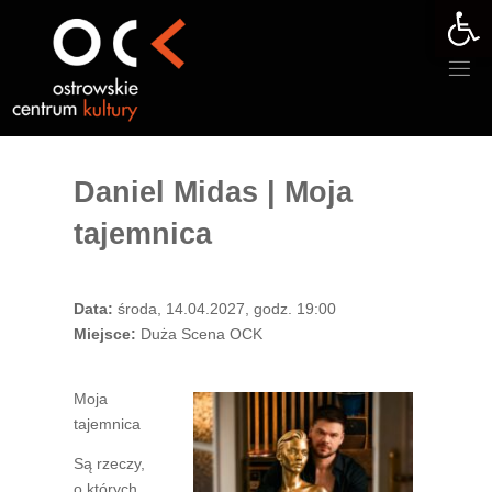
Otwórz 
Przejdź
do
treści
Daniel Midas | Moja
tajemnica
Data:
środa, 14.04.2027, godz. 19:00
Miejsce:
Duża Scena OCK
Moja
tajemnica
Są rzeczy,
o których