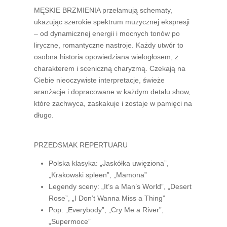
MĘSKIE BRZMIENIA
przełamują schematy,
ukazując szerokie spektrum muzycznej ekspresji
– od dynamicznej energii i mocnych tonów po
liryczne, romantyczne nastroje. Każdy utwór to
osobna historia opowiedziana wielogłosem, z
charakterem i sceniczną charyzmą. Czekają na
Ciebie nieoczywiste interpretacje, świeże
aranżacje i dopracowane w każdym detalu show,
które zachwyca, zaskakuje i zostaje w pamięci na
długo.
PRZEDSMAK REPERTUARU
Polska klasyka:
„Jaskółka uwięziona”,
„Krakowski spleen”, „Mamona”
Legendy sceny:
„It’s a Man’s World”, „Desert
Rose”, „I Don’t Wanna Miss a Thing”
Pop:
„Everybody”, „Cry Me a River”,
„Supermoce”