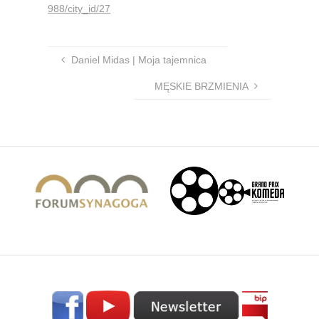
988/city_id/27
Daniel Midas | Moja tajemnica
MĘSKIE BRZMIENIA