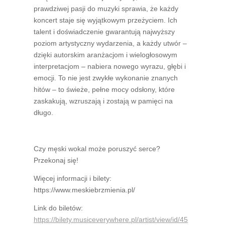
prawdziwej pasji do muzyki sprawia, że każdy
koncert staje się wyjątkowym przeżyciem. Ich
talent i doświadczenie gwarantują najwyższy
poziom artystyczny wydarzenia, a każdy utwór –
dzięki autorskim aranżacjom i wielogłosowym
interpretacjom – nabiera nowego wyrazu, głębi i
emocji. To nie jest zwykłe wykonanie znanych
hitów – to świeże, pełne mocy odsłony, które
zaskakują, wzruszają i zostają w pamięci na
długo.
Czy męski wokal może poruszyć serce?
Przekonaj się!
Więcej informacji i bilety:
https://www.meskiebrzmienia.pl/
Link do biletów:
https://bilety.musiceverywhere.pl/artist/view/id/45