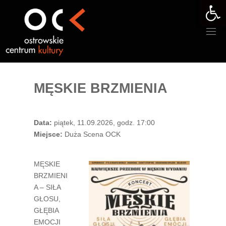
Otwórz 
Przejdź
do
treści
MĘSKIE BRZMIENIA
Data:
piątek, 11.09.2026, godz. 17:00
Miejsce:
Duża Scena OCK
MĘSKIE
BRZMIENI
A – SIŁA
GŁOSU,
GŁĘBIA
EMOCJI