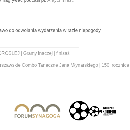
ł nagrywać podcast pt.
Antychmiast
.
prawo do odwołania wydarzenia w razie niepogody
ŁEJ | Gramy inaczej | finisaż
rszawskie Combo Taneczne Jana Młynarskiego | 150. rocznica