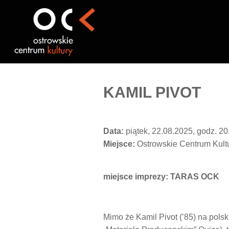
Przejdź
do
treści
KAMIL PIVOT
Data:
piątek, 22.08.2025, godz. 20
Miejsce:
Ostrowskie Centrum Kult
miejsce imprezy: TARAS OCK
Mimo że Kamil Pivot (’85) na polsk