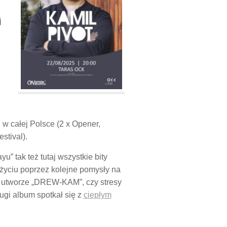
j
 w całej Polsce (2 x Opener,
stival).
u” tak też tutaj wszystkie bity
życiu poprzez kolejne pomysły na
 w utworze „DREW-KAM”, czy stresy
ugi album spotkał się z
ciepłym