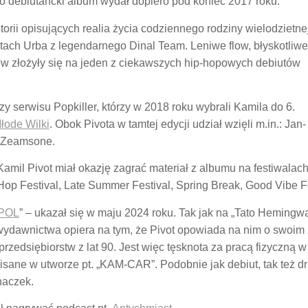
to debiutancki album wydał dopiero pod koniec 2017 roku.
istorii opisujących realia życia codziennego rodziny wielodzietne
ach Urba z legendarnego Dinal Team. Leniwe flow, błyskotliwe
ów złożyły się na jeden z ciekawszych hip-hopowych debiutów
y serwisu Popkiller, którzy w 2018 roku wybrali Kamila do 6.
Młode Wilki
. Obok Pivota w tamtej edycji udział wzięli m.in.: Jan-
y Zeamsone.
mil Pivot miał okazję zagrać materiał z albumu na festiwalach
p Festival, Late Summer Festival, Spring Break, Good Vibe Fe
POL
” – ukazał się w maju 2024 roku. Tak jak na „Tato Hemingway
ydawnictwa opiera na tym, że Pivot opowiada na nim o swoim 
przedsiębiorstw z lat 90. Jest więc tęsknota za pracą fizyczną
sane w utworze pt. „KAM-CAR”. Podobnie jak debiut, tak też dr
haczek.