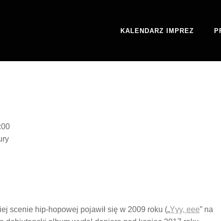
KALENDARZ IMPREZ
P
:00
ury
iej scenie hip-hopowej pojawił się w 2009 roku („
Yyy, eee
” na