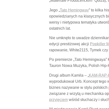
„Materiale Producenckim” Quiza), 
Jego „
Tato Hemingway
” to kilka h
opowiedzianych na klasycznych bit
wersy i nietypowa tematyka utwor
ostatnich lat.
Nie umknęło to uwadze dziennikarz
edycji prestiżowej akcji
Popkiller 
rapowanie, White2115, Tymek cz
Po premierze „Tato Hemingwaya” Ka
Tauron Nowa Muzyka, Polish Hip-Ho
Drugi album Kamila – „
KAM-RAP-
wyprodukował Urb. Koncept tego w
biznes nazywane w stylu polskich 
związane z wizytą u mechanika opi
przyjęciem
wśród słuchaczy i słuc