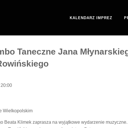
KALENDARZ IMPREZ
P
bo Taneczne Jana Młynarskiego
 Rowińskiego
 20:00
e Wielkopolskim
go Beata Klimek zaprasza na wyjątkowe wydarzenie muzyczne.