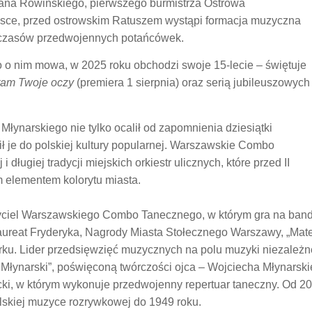
efana Rowińskiego, pierwszego burmistrza Ostrowa
lsce, przed ostrowskim Ratuszem wystąpi formacja muzyczna
 czasów przedwojennych potańcówek.
o nim mowa, w 2025 roku obchodzi swoje 15-lecie – świętuje
am Twoje oczy
(premiera 1 sierpnia) oraz serią jubileuszowych
łynarskiego nie tylko ocalił od zapomnienia dziesiątki
ł je do polskiej kultury popularnej. Warszawskie Combo
długiej tradycji miejskich orkiestr ulicznych, które przed II
 elementem kolorytu miasta.
życiel Warszawskiego Combo Tanecznego, w którym gra na bandżo
Laureat Fryderyka, Nagrody Miasta Stołecznego Warszawy, „Mate
u. Lider przedsięwzięć muzycznych na polu muzyki niezależnej
ys Młynarski”, poświęconą twórczości ojca – Wojciecha Młynar
i, w którym wykonuje przedwojenny repertuar taneczny. Od 201
skiej muzyce rozrywkowej do 1949 roku.