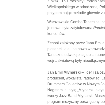
Z okazji 150. rocznicy urodzin St
Wielkopolskiego w odrodzonej Po
przypominając melodie głównie z
Warszawskie Combo Taneczne, bo 
je nową płytą zatytułowaną
Pamięt
koncertów.
Zespół założony przez Jana Emila M
piosenek, ale i na nowo wprowadzi
Taneczne odwołuje się do chlubnej i 
wojną światową były nieodłącznym
Jan Emil Młynarski
– lider i zało
producent, wokalista, radiowiec. 
Drummers Collective w Nowym Jork
Nagrał m.in. płytę „Młynarski pla
tworzy Jazz Band Młynarski-Maseck
program muzyczny poświęcony pol