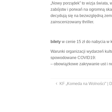
„Nowy porządek” to wizja świata,
zabójstw i porwań na ogromną ska
decydują się na bezwzględną zemstę
zainscenizowany thriller.
bilety
w cenie 15 zł do nabycia w 
Warunki organizacji wydarzeń kul
spowodowane COVID19:
– obowiązkowe zakrywanie ust i no
KF „Komeda na Wolności” | D