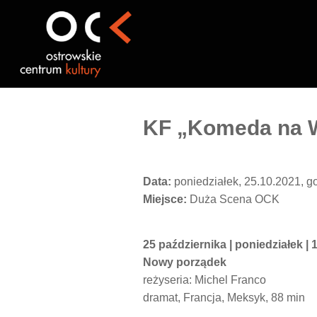
Przejdź
do
treści
KF „Komeda na W
Data:
poniedziałek, 25.10.2021, g
Miejsce:
Duża Scena OCK
25 października | poniedziałek | 
Nowy porządek
reżyseria: Michel Franco
dramat, Francja, Meksyk, 88 min