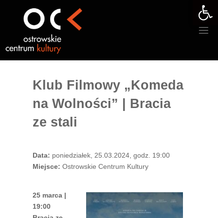
Otwórz 
Przejdź
do
treści
Klub Filmowy „Komeda
na Wolności” | Bracia
ze stali
Data:
poniedziałek, 25.03.2024, godz. 19:00
Miejsce:
Ostrowskie Centrum Kultury
25 marca |
19:00
Bracia ze