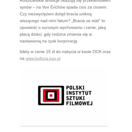
Rodzicielskie ambicje okazują się przekleństwem
synów – na Von Erichów spada cios za ciosem.
Czy niezwyciężeni dotąd bracia unikną
wiszącego nad nimi fatum? „Bracia ze stali” to
opowieść o surowym wychowaniu i cenie, jaką
płacą dzieci, gdy rodzina zmienia się w
nastawioną na zysk korporację.
bilety w cenie 15 zł do nabycia w kasie OCK oraz
na
www.kultura.pax.pl