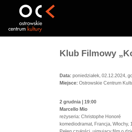
Przejdź
do
treści
Klub Filmowy „Ko
Data:
poniedziałek, 02.12.2024, g
Miejsce:
Ostrowskie Centrum Kult
2 grudnia | 19:00
Marcello Mio
reżyseria: Christophe Honoré
komediodramat, Francja, Włochy, 
Pełen czułości, ujmujący film o dzi