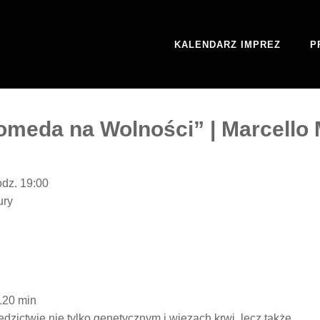
KALENDARZ IMPREZ
P
meda na Wolności” | Marcello 
odz. 19:00
ury
120 min
edzictwie nie tylko genetycznym i więzach krwi, lecz także