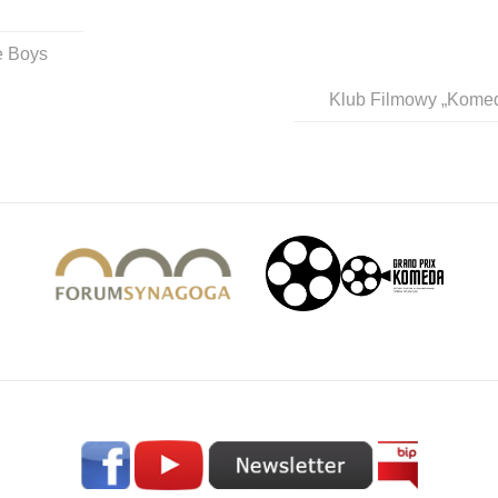
e Boys
Klub Filmowy „Komed