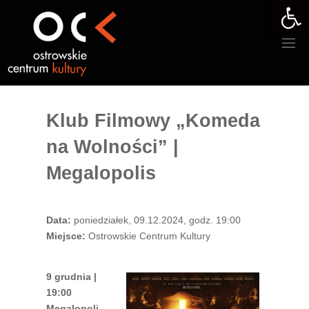
Otwórz 
Przejdź
do
treści
Klub Filmowy „Komeda
na Wolności” |
Megalopolis
Data:
poniedziałek, 09.12.2024, godz. 19:00
Miejsce:
Ostrowskie Centrum Kultury
9 grudnia |
19:00
Megalopoli