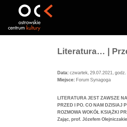
Przejdź
do
treści
Literatura… | Pr
Data:
czwartek, 29.07.2021, godz.
Miejsce:
Forum Synagoga
LITERATURA JEST ZAWSZE NA
PRZED I PO. CO NAM DZISIAJ
ROZMOWA WOKÓŁ KSIĄŻKI PRZ
Zając, prof. Józefem Olejnicza