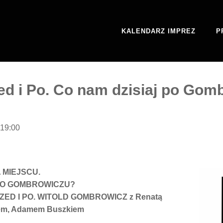
KALENDARZ IMPREZ
P
zed i Po. Co nam dzisiaj po Go
 19:00
 MIEJSCU.
 PO GOMBROWICZU?
ED I PO. WITOLD GOMBROWICZ z Renatą
kiem, Adamem Buszkiem