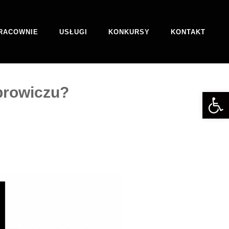
RACOWNIE
USŁUGI
KONKURSY
KONTAKT
mbrowiczu?
Otwórz 