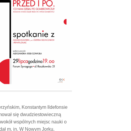
erzyńskim, Konstantym Ildefonsie
jmował się dwudziestowieczną
e wokół wspólnych miejsc nauki o
adał m. in. W Nowym Jorku,