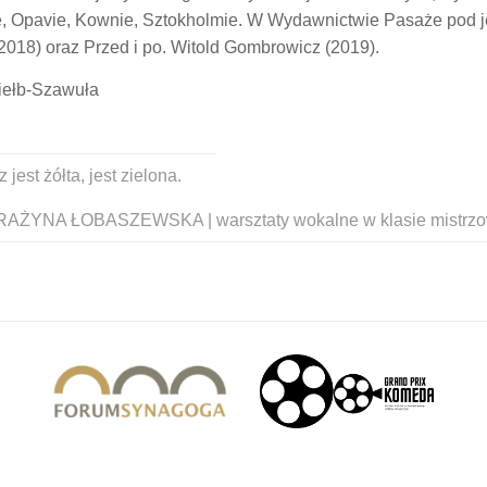
cie, Opavie, Kownie, Sztokholmie. W Wydawnictwie Pasaże pod 
(2018) oraz Przed i po. Witold Gombrowicz (2019).
iełb-Szawuła
st żółta, jest zielona.
AŻYNA ŁOBASZEWSKA | warsztaty wokalne w klasie mistrzow