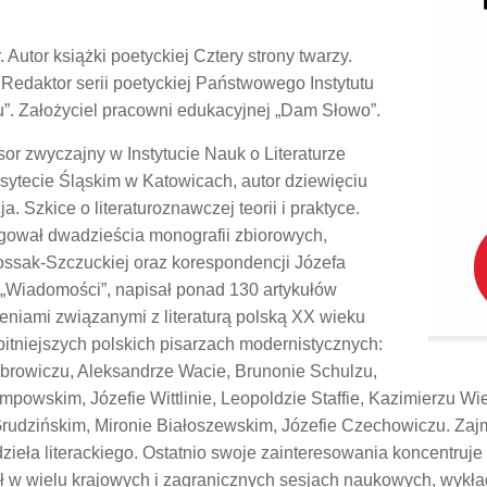
Autor książki poetyckiej Cztery strony twarzy.
 Redaktor serii poetyckiej Państwowego Instytutu
. Założyciel pracowni edukacyjnej „Dam Słowo”.
r zwyczajny w Instytucie Nauk o Literaturze
rsytecie Śląskim w Katowicach, autor dziewięciu
ja. Szkice o literaturoznawczej teorii i praktyce.
gował dwadzieścia monografii zbiorowych,
ossak-Szczuckiej oraz korespondencji Józefa
h „Wiadomości”, napisał ponad 130 artykułów
eniami związanymi z literaturą polską XX wieku
wybitniejszych polskich pisarzach modernistycznych:
browiczu, Aleksandrze Wacie, Brunonie Schulzu,
mpowskim, Józefie Wittlinie, Leopoldzie Staffie, Kazimierzu Wi
rudzińskim, Mironie Białoszewskim, Józefie Czechowiczu. Za
 dzieła literackiego. Ostatnio swoje zainteresowania koncentruj
dział w wielu krajowych i zagranicznych sesjach naukowych, wykł