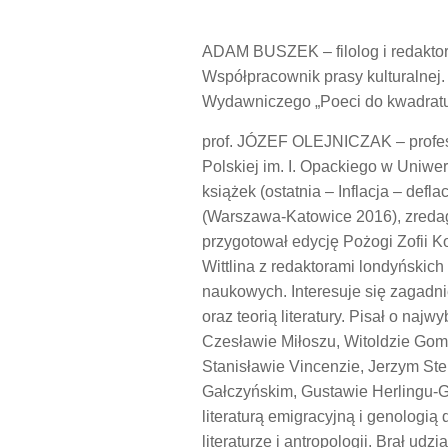
ADAM BUSZEK – filolog i redaktor. 
Współpracownik prasy kulturalnej.
Wydawniczego „Poeci do kwadratu”
prof. JÓZEF OLEJNICZAK – profeso
Polskiej im. I. Opackiego w Uniwe
książek (ostatnia – Inflacja – deflac
(Warszawa-Katowice 2016), zreda
przygotował edycję Pożogi Zofii K
Wittlina z redaktorami londyńskic
naukowych. Interesuje się zagadni
oraz teorią literatury. Pisał o naj
Czesławie Miłoszu, Witoldzie Gom
Stanisławie Vincenzie, Jerzym Ste
Gałczyńskim, Gustawie Herlingu-G
literaturą emigracyjną i genologią
literaturze i antropologii. Brał u