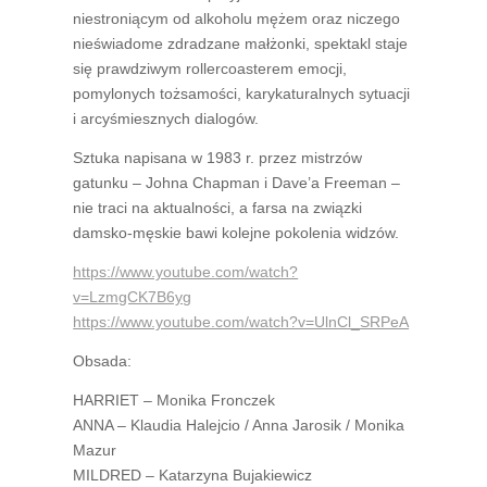
niestroniącym od alkoholu mężem oraz niczego
nieświadome zdradzane małżonki, spektakl staje
się prawdziwym rollercoasterem emocji,
pomylonych tożsamości, karykaturalnych sytuacji
i arcyśmiesznych dialogów.
Sztuka napisana w 1983 r. przez mistrzów
gatunku – Johna Chapman i Dave’a Freeman –
nie traci na aktualności, a farsa na związki
damsko-męskie bawi kolejne pokolenia widzów.
https://www.youtube.com/watch?
v=LzmgCK7B6yg
https://www.youtube.com/watch?v=UlnCl_SRPeA
Obsada:
HARRIET – Monika Fronczek
ANNA – Klaudia Halejcio / Anna Jarosik / Monika
Mazur
MILDRED – Katarzyna Bujakiewicz