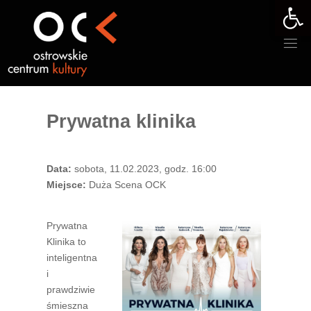
Otwórz 
Przejdź
do
treści
Prywatna klinika
Data:
sobota, 11.02.2023, godz. 16:00
Miejsce:
Duża Scena OCK
Prywatna
Klinika to
inteligentna
i
prawdziwie
śmieszna